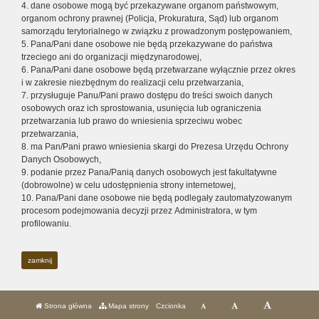
4. dane osobowe mogą być przekazywane organom państwowym,
organom ochrony prawnej (Policja, Prokuratura, Sąd) lub organom
samorządu terytorialnego w związku z prowadzonym postępowaniem,
5. Pana/Pani dane osobowe nie będą przekazywane do państwa
trzeciego ani do organizacji międzynarodowej,
6. Pana/Pani dane osobowe będą przetwarzane wyłącznie przez okres
i w zakresie niezbędnym do realizacji celu przetwarzania,
7. przysługuje Panu/Pani prawo dostępu do treści swoich danych
osobowych oraz ich sprostowania, usunięcia lub ograniczenia
przetwarzania lub prawo do wniesienia sprzeciwu wobec
przetwarzania,
8. ma Pan/Pani prawo wniesienia skargi do Prezesa Urzędu Ochrony
Danych Osobowych,
9. podanie przez Pana/Panią danych osobowych jest fakultatywne
(dobrowolne) w celu udostępnienia strony internetowej,
10. Pana/Pani dane osobowe nie będą podlegały zautomatyzowanym
procesom podejmowania decyzji przez Administratora, w tym
profilowaniu.
zamknij
Strona główna
Mapa strony
Czcionka