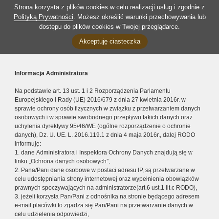
Strona korzysta z plików cookies w celu realizacji usług i zgodnie z
Polityką Prywatności
. Możesz określić warunki przechowywania lub
dostępu do plików cookies w Twojej przeglądarce.
Akceptuję ciasteczka
Informacja Administratora
Na podstawie art. 13 ust. 1 i 2 Rozporządzenia Parlamentu
Europejskiego i Rady (UE) 2016/679 z dnia 27 kwietnia 2016r. w
sprawie ochrony osób fizycznych w związku z przetwarzaniem danych
osobowych i w sprawie swobodnego przepływu takich danych oraz
uchylenia dyrektywy 95/46/WE (ogólne rozporządzenie o ochronie
danych), Dz. U. UE. L. 2016.119.1 z dnia 4 maja 2016r., dalej RODO
informuję:
1. dane Administratora i Inspektora Ochrony Danych znajdują się w
linku „Ochrona danych osobowych”,
2. Pana/Pani dane osobowe w postaci adresu IP, są przetwarzane w
celu udostępniania strony internetowej oraz wypełnienia obowiązków
prawnych spoczywających na administratorze(art.6 ust.1 lit.c RODO),
3. jeżeli korzysta Pan/Pani z odnośnika na stronie będącego adresem
e-mail placówki to zgadza się Pan/Pani na przetwarzanie danych w
celu udzielenia odpowiedzi,