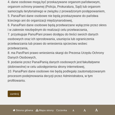
4. dane osobowe mogą być przekazywane organom państwowym,
organom ochrony prawnej (Policja, Prokuratura, Sąd) lub organom
samorządu terytorialnego w związku z prowadzonym postępowaniem,
5. Pana/Pani dane osobowe nie będą przekazywane do państwa
trzeciego ani do organizacji międzynarodowej,
6. Pana/Pani dane osobowe będą przetwarzane wyłącznie przez okres
i w zakresie niezbędnym do realizacji celu przetwarzania,
7. przysługuje Panu/Pani prawo dostępu do treści swoich danych
osobowych oraz ich sprostowania, usunięcia lub ograniczenia
przetwarzania lub prawo do wniesienia sprzeciwu wobec
przetwarzania,
8. ma Pan/Pani prawo wniesienia skargi do Prezesa Urzędu Ochrony
Danych Osobowych,
9. podanie przez Pana/Panią danych osobowych jest fakultatywne
(dobrowolne) w celu udostępnienia strony internetowej,
10. Pana/Pani dane osobowe nie będą podlegały zautomatyzowanym
procesom podejmowania decyzji przez Administratora, w tym
profilowaniu.
zamknij
Strona główna
Mapa strony
Czcionka