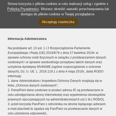
Strona korzysta z plików cookies w celu realizacji usług i zgodnie z
Polityką Prywatności
. Możesz określić warunki przechowywania lub
dostępu do plików cookies w Twojej przeglądarce.
Akceptuję ciasteczka
Informacja Administratora
Na podstawie art. 13 ust. 1 i 2 Rozporządzenia Parlamentu
Europejskiego i Rady (UE) 2016/679 z dnia 27 kwietnia 2016r. w
sprawie ochrony osób fizycznych w związku z przetwarzaniem danych
osobowych i w sprawie swobodnego przepływu takich danych oraz
uchylenia dyrektywy 95/46/WE (ogólne rozporządzenie o ochronie
danych), Dz. U. UE. L. 2016.119.1 z dnia 4 maja 2016r., dalej RODO
informuję:
1. dane Administratora i Inspektora Ochrony Danych znajdują się w
linku „Ochrona danych osobowych”,
2. Pana/Pani dane osobowe w postaci adresu IP, są przetwarzane w
celu udostępniania strony internetowej oraz wypełnienia obowiązków
prawnych spoczywających na administratorze(art.6 ust.1 lit.c RODO),
3. jeżeli korzysta Pan/Pani z odnośnika na stronie będącego adresem
e-mail placówki to zgadza się Pan/Pani na przetwarzanie danych w
celu udzielenia odpowiedzi,